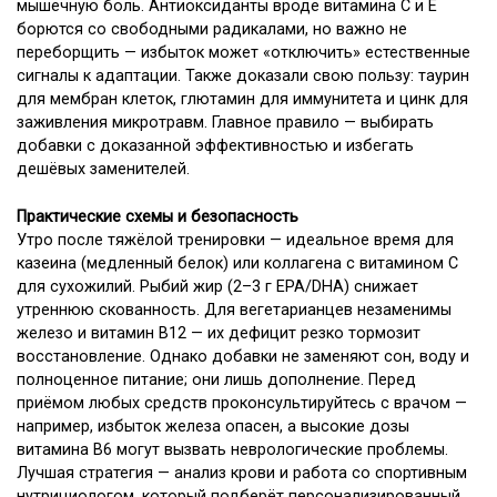
мышечную боль. Антиоксиданты вроде витамина C и E
борются со свободными радикалами, но важно не
переборщить — избыток может «отключить» естественные
сигналы к адаптации. Также доказали свою пользу: таурин
для мембран клеток, глютамин для иммунитета и цинк для
заживления микротравм. Главное правило — выбирать
добавки с доказанной эффективностью и избегать
дешёвых заменителей.
Практические схемы и безопасность
Утро после тяжёлой тренировки — идеальное время для
казеина (медленный белок) или коллагена с витамином C
для сухожилий. Рыбий жир (2–3 г EPA/DHA) снижает
утреннюю скованность. Для вегетарианцев незаменимы
железо и витамин B12 — их дефицит резко тормозит
восстановление. Однако добавки не заменяют сон, воду и
полноценное питание; они лишь дополнение. Перед
приёмом любых средств проконсультируйтесь с врачом —
например, избыток железа опасен, а высокие дозы
витамина B6 могут вызвать неврологические проблемы.
Лучшая стратегия — анализ крови и работа со спортивным
нутрициологом, который подберёт персонализированный