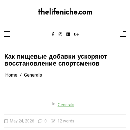
Skip
to
content
thelifeniche.com
Как пищевые добавки ускоряют
восстановление спортсменов
Home
Generals
In
Generals
May 24, 2026
0
12 words