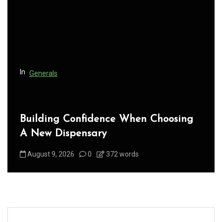
a
t
i
o
n
In
Generals
Building Confidence When Choosing
A New Dispensary
August 9, 2026
0
372 words