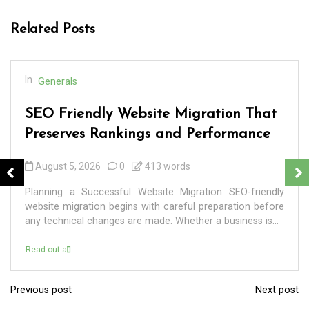
Related Posts
In
Generals
SEO Friendly Website Migration That
Preserves Rankings and Performance
August 5, 2026
0
413 words
Planning a Successful Website Migration SEO-friendly
website migration begins with careful preparation before
any technical changes are made. Whether a business is...
Read out all
Previous post
Next post
P