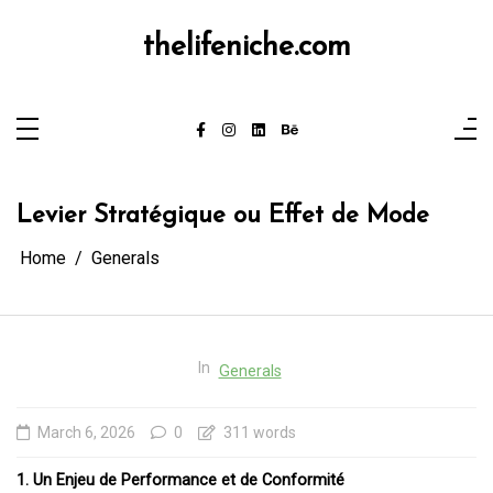
Skip
to
content
thelifeniche.com
Levier Stratégique ou Effet de Mode
Home
Generals
In
Generals
March 6, 2026
0
311 words
1. Un Enjeu de Performance et de Conformité