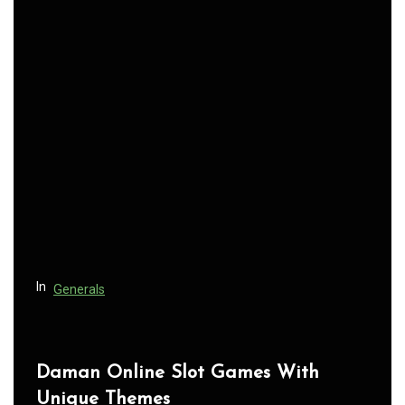
n
a
v
i
g
a
t
i
o
n
In
Generals
Daman Online Slot Games With
Unique Themes