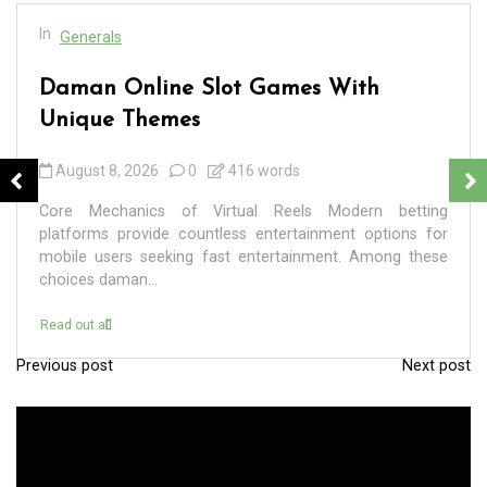
In
Generals
Daman Online Slot Games With
Unique Themes
August 8, 2026
0
416 words
Core Mechanics of Virtual Reels Modern betting
platforms provide countless entertainment options for
mobile users seeking fast entertainment. Among these
choices daman...
Read out all
Previous post
Next post
P
o
s
t