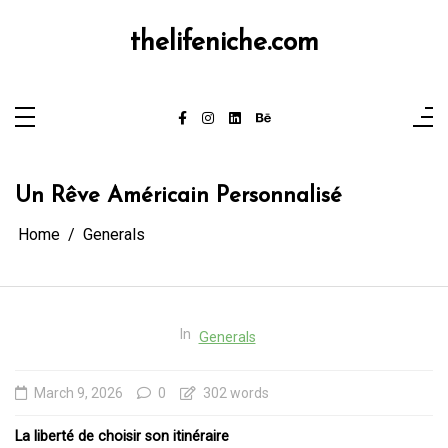
Skip
to
content
thelifeniche.com
Un Rêve Américain Personnalisé
Home
Generals
In
Generals
March 9, 2026
0
302 words
La liberté de choisir son itinéraire